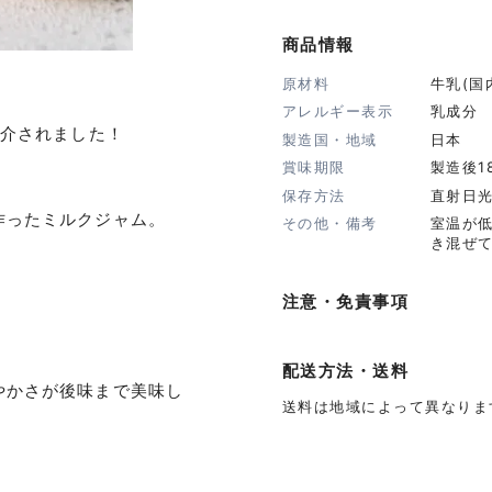
商品情報
原材料
牛乳(国
アレルギー表示
乳成分
紹介されました！
製造国・地域
日本
賞味期限
製造後1
保存方法
直射日
作ったミルクジャム。
その他・備考
室温が
き混ぜ
注意・免責事項
配送方法・送料
やかさが後味まで美味し
送料は地域によって異なりま