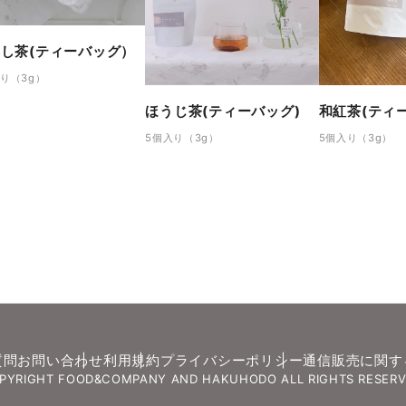
し茶(ティーバッグ）
り（3g）
ほうじ茶(ティーバッグ)
和紅茶(ティ
5個入り（3g）
5個入り（3g）
質問
お問い合わせ
利用規約
プライバシーポリシー
通信販売に関す
PYRIGHT FOOD&COMPANY AND HAKUHODO ALL RIGHTS RESERV