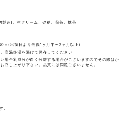
内製造)、生クリーム、砂糖、煎茶、抹茶
80日(出荷日より最低1ヶ月半〜2ヶ月以上)
光、高温多湿を避けて保存してください
低い場合乳成分が白く分離する場合がございますのでその際はか
てお召し上がり下さい。品質には問題ございません。
す。