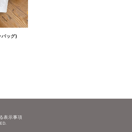
ーバッグ)
る表示事項
ED.