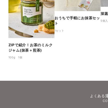
深蒸
おうちで手軽にお抹茶セッ
5個入
ト
1セット
ZIPで紹介！お茶のミルク
ジャム(抹茶＋煎茶)
100g 1個
よくある
CO