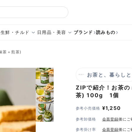
生鮮・チルド
日用品・美容
ブランド
読みもの
抹茶＋煎茶)
お茶と、暮らしと
ZIPで紹介！お茶
茶)
100g 1個
¥
1,250
参考小売価格
参考卸価格
会員登録
後にご
参考掛け率
会員登録
後にご