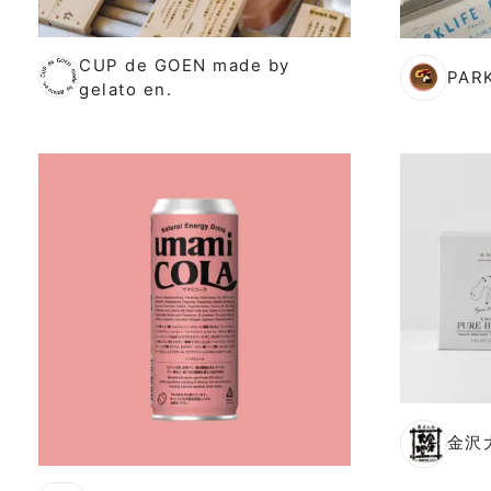
CUP de GOEN made by
PAR
gelato en.
金沢