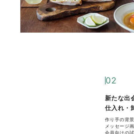
02
新たな出
仕入れ・
作り手の背
メッセージ
会員向けの