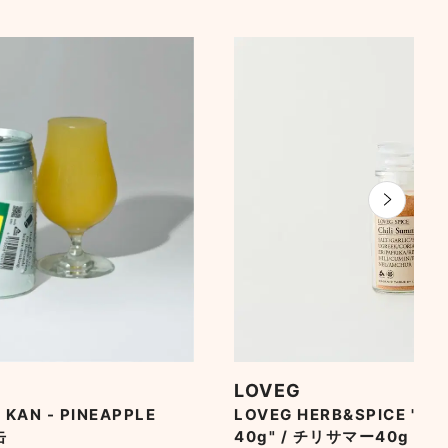
LOVEG
AN - PINEAPPLE
LOVEG HERB&SPICE "CH
缶
40g" / チリサマー40g チリ