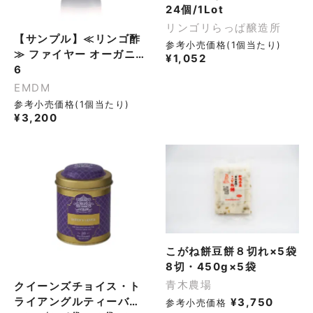
24個/1Lot
リンゴリらっぱ醸造所
【サンプル】≪リンゴ酢
参考小売価格(1個当たり)
≫ ファイヤー オーガニッ
¥
1,052
クアップルサイダービネ
6
ガー 500ml 酸化防止
EMDM
剤・甘味料・濃縮果汁不
参考小売価格(1個当たり)
使用 無添加 100％ナチュ
¥
3,200
ラル酵母菌入り 腸活 調味
料 飲料
こがね餅豆餅８切れ×5袋
8切・450g×5袋
青木農場
クイーンズチョイス・ト
ライアングルティーバッ
¥
3,750
参考小売価格