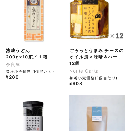
熟成うどん
ごろっとうまみ チーズの
200g×10束／１箱
オイル漬＜味噌＆ハーブ
＞ 100g
12個
奈良屋
Norte Carta
参考小売価格(1個当たり)
¥
280
参考小売価格(1個当たり)
¥
908