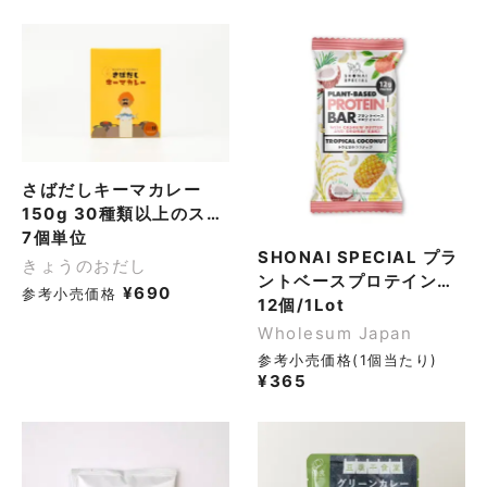
さばだしキーマカレー
150g 30種類以上のスパ
イスと豚挽肉で鯖節の力
7個単位
SHONAI SPECIAL プラ
強いうま味を引き立たせ
きょうのおだし
ントベースプロテインバ
ました
¥
690
参考小売価格
ー トロピカルココナッツ
12個/1Lot
50g
Wholesum Japan
参考小売価格(1個当たり)
¥
365