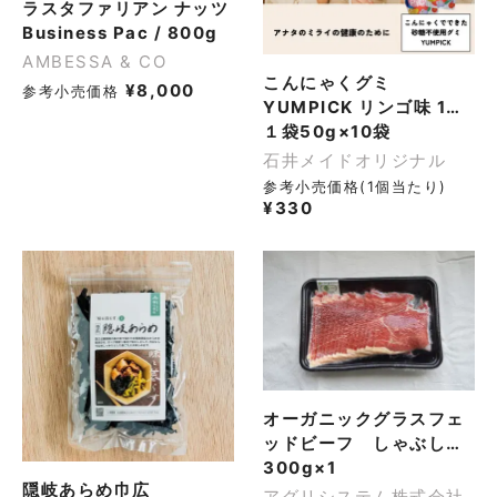
ラスタファリアン ナッツ
Business Pac / 800g
AMBESSA & CO
こんにゃくグミ
¥
8,000
参考小売価格
YUMPICK リンゴ味 1袋
50g
１袋50g×10袋
石井メイドオリジナル
参考小売価格(1個当たり)
¥
330
オーガニックグラスフェ
ッドビーフ しゃぶしゃ
ぶ・すき焼き用
300g×1
隠岐あらめ巾広
アグリシステム株式会社