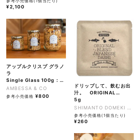
参考小売価格(1個当たり)
¥
2,100
アップルクリスプ グラノ
ラ
Single Glass 100g：1個
ドリップして、飲むお出
AMBESSA & CO
汁。 ORIGINAL
¥
800
参考小売価格
BLEND DASHI
5g
DRIP【Syoyu Flavor】
SHIMANTO DOMEKI CO.,LTD.
参考小売価格(1個当たり)
¥
260