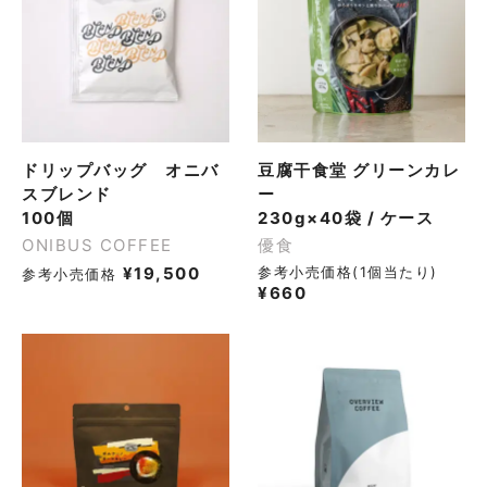
ドリップバッグ オニバ
豆腐干食堂 グリーンカレ
スブレンド
ー
100個
230g×40袋 / ケース
ONIBUS COFFEE
優食
¥
19,500
参考小売価格(1個当たり)
参考小売価格
¥
660