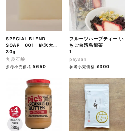
SPECIAL BLEND
フルーツハーブティー い
SOAP 001 純米大吟
ちご台湾烏龍茶
醸石鹸
30g
1
丸菱石鹸
paysan
¥
650
¥
300
参考小売価格
参考小売価格