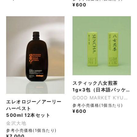
ノンカフェイン
¥
600
スティック八女煎茶
1g×3包（日本語パッケージ）
GOOD MARKET KYUSHU
エレオロジー／アーリー
参考小売価格(1個当たり)
ハーベスト
¥
600
500ml 12本セット
金沢大地
参考小売価格(1個当たり)
¥
7,000