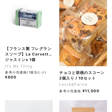
【フランス製 フレグラン
スソープ】La Corvette
サボン・ド・プロヴァン
ジャスミンx 1個
ス 100g
It's My Thing
チョコと胡桃のスコーン
参考小売価格(1個当たり)
¥
600
2個入り / 10セット
Lecré&Parvie
¥
11,000
参考小売価格