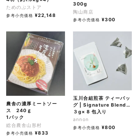
300g
ためのぶストア
陶山商店
¥
22,148
参考小売価格
¥
300
参考小売価格
玉川合組煎茶 ティーバッ
農舎の濃厚ミートソー
グ | Signature Blend
ス 240ｇ
Tea Bag
３g× 8 包入り
1パック
annon
総合農舎山形村
¥
800
参考小売価格
¥
833
参考小売価格