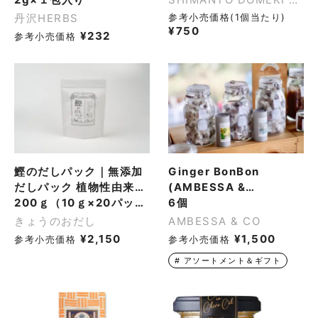
丹沢HERBS
参考小売価格(1個当たり)
¥
750
¥
232
参考小売価格
鰹のだしパック｜無添加
Ginger BonBon
だしパック 植物性由来の
(AMBESSA &
不織布使用｜芳醇な香り
200ｇ（10ｇ×20パック）5個単位
MITOSAYA)
6個
とうま味が合わさった上
きょうのおだし
AMBESSA & CO
品なお出汁
¥
2,150
¥
1,500
参考小売価格
参考小売価格
#
アソートメント＆ギフト