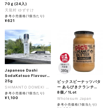
70ｇ(24入)
天龍村 ゆずすけ
参考小売価格(1個当たり)
¥
621
Japanese Dashi
SodaKatsuo Flavour
Soysauce Base［宗田
25g
ピックスピーナッツバタ
鰹だし］
ー あらびきクランチ
SHIMANTO DOMEKI CO.,LTD.
（380g）
8個／1Lot
参考小売価格(1個当たり)
¥
1,100
Wholesum Japan
参考小売価格(1個当たり)