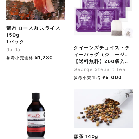
猪肉 ロース肉 スライス
150g
1パック
クイーンズチョイス・テ
daidai
ィーバッグ（ジョージス
¥
1,230
参考小売価格
チュアートティ）
【送料無料】200袋入ティーバッグ（1袋2g）
George Steuart Tea
¥
5,000
参考小売価格
森茶 140g