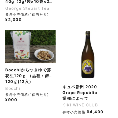
グ（ジョージスチュアー
40g〈2g/袋×10袋×2〉（12缶セット）
トティ）
George Steuart Tea
参考小売価格(1個当たり)
¥
2,000
Bocchiからつきゆで落
花生120ｇ （品種：郷の
香 ～農薬・化学肥料 不使
120ｇ(12入）
キュベ新田 2020｜
用栽培～）
Bocchi
Grape Republic
参考小売価格(1個当たり)
業種によって
¥
900
KIKI WINE CLUB
¥
4,400
参考小売価格