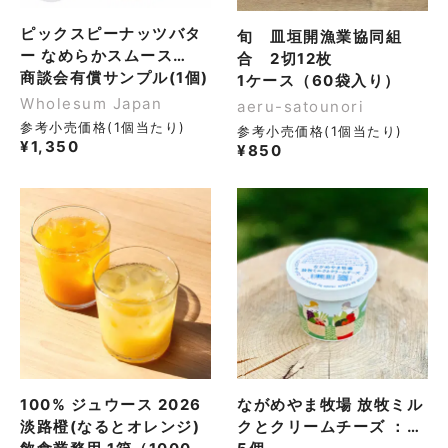
ピックスピーナッツバタ
旬 皿垣開漁業協同組
ー なめらかスムース
合 2切12枚
（380g）
商談会有償サンプル(1個)
1ケース（60袋入り）
Wholesum Japan
aeru-satounori
参考小売価格(1個当たり)
参考小売価格(1個当たり)
¥
1,350
¥
850
100% ジュウース 2026
ながめやま牧場 放牧ミル
淡路橙(なるとオレンジ)
クとクリームチーズ ：