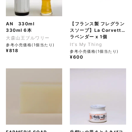
AN 330ml
【フランス製 フレグラン
330ml 6本
スソープ】La Corvette
サボン・ド・プロヴァン
ラベンダー x 1個
大森山王ブルワリー
ス 100g
It's My Thing
参考小売価格(1個当たり)
¥
818
参考小売価格(1個当たり)
¥
600