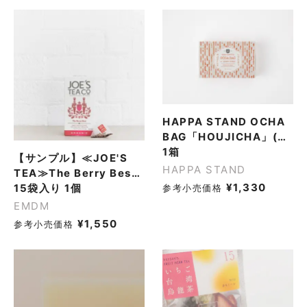
HAPPA STAND OCHA
BAG「HOUJICHA」(ほ
うじ茶ティーバッグ 6袋
1箱
【サンプル】≪JOE'S
/ 箱)
HAPPA STAND
TEA≫The Berry Best
¥
1,330
ベリーベスト オーガニッ
15袋入り 1個
参考小売価格
クハーブティー ノンカフ
EMDM
ェイン 15袋入り1個
¥
1,550
参考小売価格