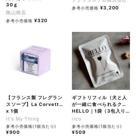
30ｇ
¥
3,200
参考小売価格
陶山商店
¥
320
参考小売価格
【フランス製 フレグラン
ギフトリフィル（犬と人
スソープ】La Corvette
が一緒に食べられるクッ
サボン・ド・プロヴァン
x 1個
キー）
HELLO｜1袋（3包入り／計9粒）
ス ラベンダー 300g
It's My Thing
iico
参考小売価格(1個当たり)
参考小売価格(1個当たり)
¥
900
¥
509