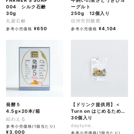
FARMER'S SOAP
牛飼いの里さとうきびヨ
004 シルク石鹸
ーグルト
30g
250g 12個入り
丸菱石鹸
信州市田酪農
¥
650
¥
4,104
参考小売価格
参考小売価格
発酵５
【ドリンク提供用】＜
4.5g×20本/箱
Turn on はじめるための
ブレンドハーブティー
30個入り
結わえる
（ティーバッグ30個）┃
daytune.
参考小売価格(1個当たり)
クラフトハーブティー・
¥
3,000
参考小売価格(1個当たり)