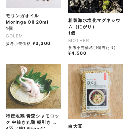
モリンガオイル
粗製海水塩化マグネシウ
Moringa Oil 20ml
ム（にがり）
1個
1個
GOLEM
MOTHER
¥
3,300
参考小売価格
参考小売価格(1個当たり)
¥
4,500
特産地鶏 青森シャモロッ
ク 中抜き丸鶏 朝引き 朝
白大豆
締め 当日発送
4羽（約1.5kg×4）