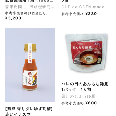
飲食業務用 1箱（1000ml × 12本入）
120ml
5個
森果樹園 ／ 淡路橙研究所
CUP de GOEN made by gelato en.
参考小売価格(1個当たり)
¥
380
参考小売価格
¥
3,200
ハレの日のあんもち雑煮
1パック 1人前
黒川のしょうゆ豆
¥
600
参考小売価格
[熟成 香りダレゆず胡椒]
赤いイナズマ