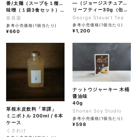
―（ジョージスチュアー
番/太麺（スープを１種お
トティ）
リーフティー30g（缶）（３缶セット）
選び下さい）
味噌（１袋3食セット）×５個
George Steuart Tea
奈良屋
参考小売価格(1個当たり)
参考小売価格(1個当たり)
¥
1,200
¥
660
ナットウジャーキー 木桶
醤油味
40g
草根木皮飲料「草譯」
Shonan Soy Studio
ミニボトル 200ml / 6本
参考小売価格(1個当たり)
ケース
¥
598
くさわけ