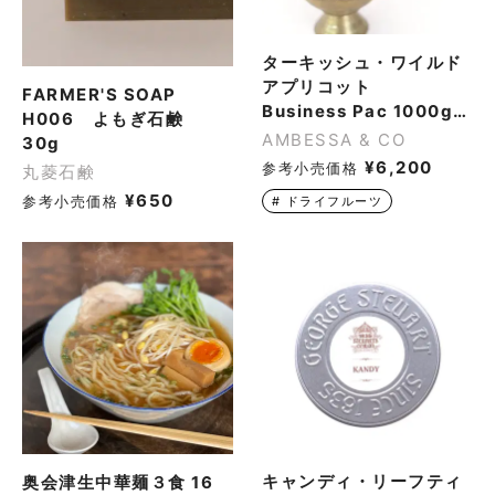
ターキッシュ・ワイルド
アプリコット
FARMER'S SOAP
Business Pac 1000g：1個
H006 よもぎ石鹸
AMBESSA & CO
30g
¥
6,200
参考小売価格
丸菱石鹸
¥
650
参考小売価格
#
ドライフルーツ
キャンディ・リーフティ
奥会津生中華麺３食 16