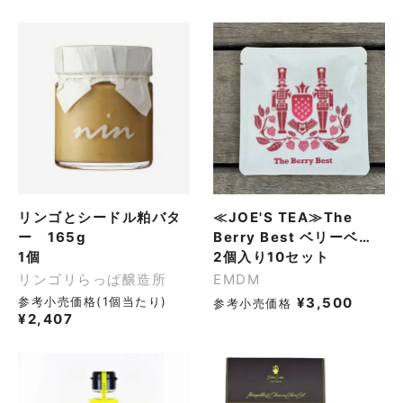
リンゴとシードル粕バタ
≪JOE'S TEA≫The
ー 165g
Berry Best ベリーベス
1個
ト オーガニックハーブテ
2個入り10セット
ィー ノンカフェイン
リンゴリらっぱ醸造所
EMDM
参考小売価格(1個当たり)
¥
3,500
参考小売価格
¥
2,407