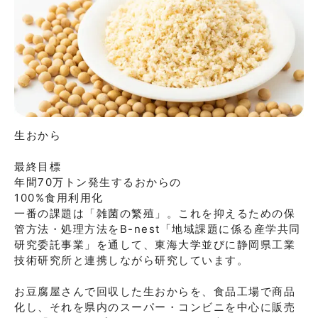
生おから

最終⽬標

年間70万トン発⽣するおからの

100%⾷⽤利⽤化

⼀番の課題は「雑菌の繁殖」。これを抑えるための保
管⽅法・処理⽅法をB-nest「地域課題に係る産学共同
研究委託事業」を通して、東海⼤学並びに静岡県⼯業
技術研究所と連携しながら研究しています。

お⾖腐屋さんで回収した⽣おからを、⾷品⼯場で商品
化し、それを県内のスーパー・コンビニを中⼼に販売