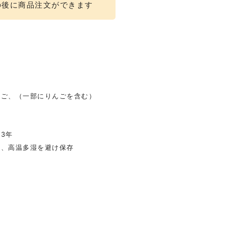
の後に商品注文ができます
んご、（一部にりんごを含む）
ス
3年
光、高温多湿を避け保存