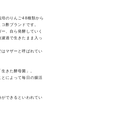
培のりんご48種類から
ミコ酢ブランドです。
ガー、自ら発酵していく
無濾過で生きたまま入っ
ではマザーと呼ばれてい
「生きた酵母菌」。
ことによって毎日の腸活
待ができるといわれてい