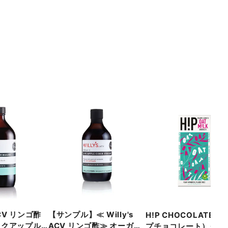
 ACV リンゴ酢
【サンプル】≪ Willy's
H!P CHOCOLATE（
ックアップル
ACV リンゴ酢≫ オーガニ
プチョコレート）クリ