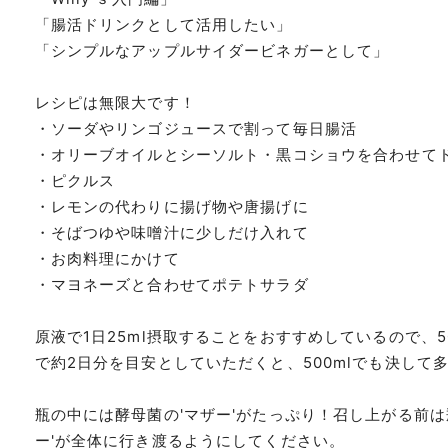
「腸活ドリンクとして活用したい」
「シンプルなアップルサイダービネガーとして」
レシピは無限大です！
・ソーダやリンゴジュースで割って毎日腸活
・オリーブオイルとシーソルト・黒コショウを合わせて
・ピクルス
・レモンの代わりに揚げ物や唐揚げに
・そばつゆや味噌汁に少しだけ入れて
・お肉料理にかけて
・マヨネーズと合わせてポテトサラダ
原液で1日25ml摂取することをおすすめしているので、500
で約2日分を目安としていただくと、500mlでも決して
瓶の中には酵母菌の'マザー'がたっぷり！召し上がる前は
ー'が全体に行き渡るようにしてください。