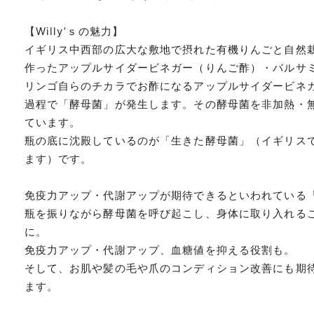
【Willy’ｓの魅力】
イギリス中西部の広大な敷地で摂れた有機りんごと自然栽
作ったアップルサイダービネガー（りんご酢）・バルサ
リンゴ自らのチカラでお酢になるアップルサイダービネ
過程で「酵母菌」が発生します。その酵母菌を非加熱・
ています。
瓶の底に沈殿しているのが「生きた酵母菌」（イギリス
ます）です。
免疫力アップ・代謝アップが期待できるといわれている
瓶を振りながら酵母菌を呼び起こし、身体に取り入れる
に。
免疫力アップ・代謝アップ、血糖値を抑える役割も。
そして、お肌や髪の毛や爪のコンディション改善にも期
ます。