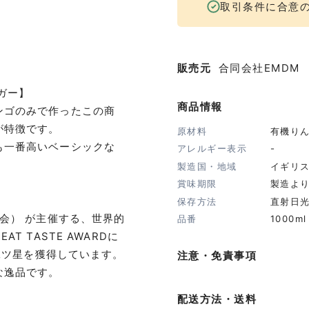
取引条件に合意
販売元
合同会社EMDM
ネガー】
商品情報
ンゴのみで作ったこの商
が特徴です。
原材料
有機り
も一番高いベーシックな
アレルギー表示
-
製造国・地域
イギリ
賞味期限
製造より
保存方法
直射日
ード協会） が主催する、世界的
品番
1000ml
 TASTE AWARDに
る二ツ星を獲得しています。
注意・免責事項
な逸品です。
配送方法・送料