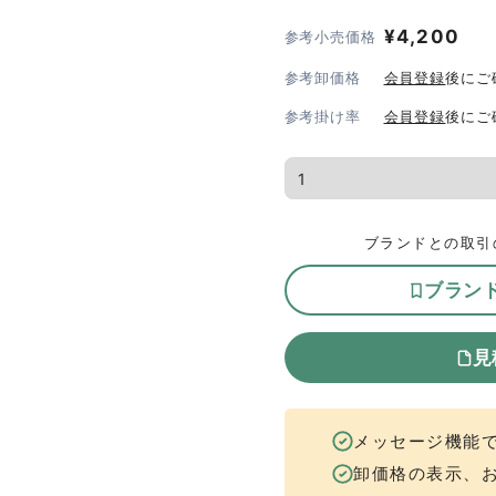
¥
4,200
参考小売価格
参考卸価格
会員登録
後にご
参考掛け率
会員登録
後にご
ブランドとの取引
ブラン
見
メッセージ機能
卸価格の表示、