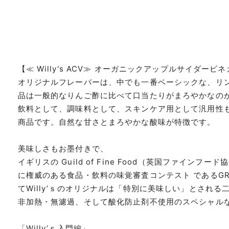
【≪ Willy's ACV≫ オーガニックアップルサイダービ
オリジナルフレーバーは、中でも一番ベーシックな、リ
品は一般的なりんご酢に比べて口当たりがまろやかなの
飲料として、調味料として、スキンケア用として汎用性
商品です。自然な甘さとまろやかな酸味が特徴です。
美味しさもお墨付きで、
イギリスの Guild of Fine Food（英国ファインフ
に権威のある食品・飲料の味覚審査コンテスト であるGREAT
てWilly’ｓのオリジナルは「特別に美味しい」とされ
非加熱・無濾過、そして酸化防止剤不使用のスペシャル
「Willy’ｓ入門編」