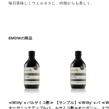
毎日美味しくウェルネスに、内側からも美しく。
EMDM
の商品
≪Willy’ｓバルサミコ酢≫
【サンプル】≪Willy’ｓバ
≪W
オーガニックアップルバル
ルサミコ酢≫オーガニック
エ