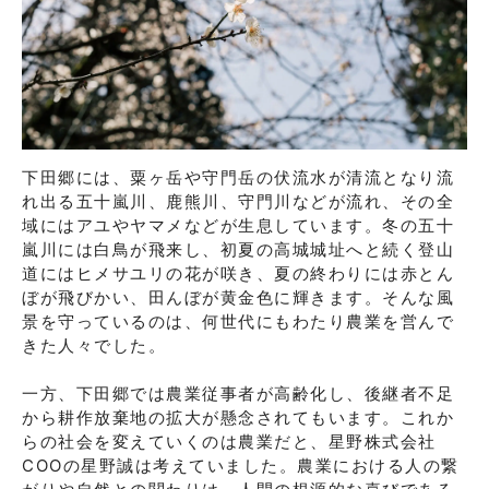
下田郷には、粟ヶ岳や守門岳の伏流水が清流となり流
れ出る五十嵐川、鹿熊川、守門川などが流れ、その全
域にはアユやヤマメなどが生息しています。冬の五十
嵐川には白鳥が飛来し、初夏の高城城址へと続く登山
道にはヒメサユリの花が咲き、夏の終わりには赤とん
ぼが飛びかい、田んぼが黄金色に輝きます。そんな風
景を守っているのは、何世代にもわたり農業を営んで
きた人々でした。

一方、下田郷では農業従事者が高齢化し、後継者不足
から耕作放棄地の拡大が懸念されてもいます。これか
らの社会を変えていくのは農業だと、星野株式会社
COOの星野誠は考えていました。農業における人の繋