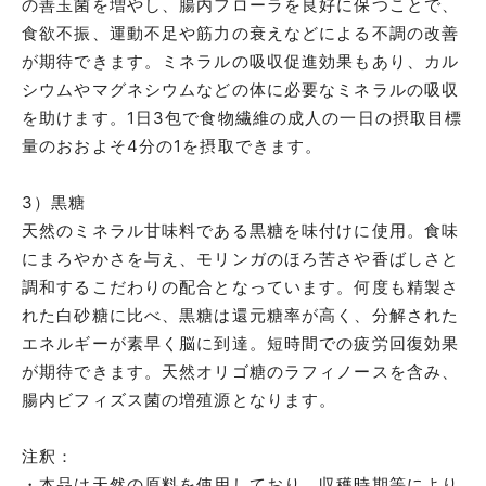
の善玉菌を増やし、腸内フローラを良好に保つことで、
食欲不振、運動不足や筋力の衰えなどによる不調の改善
が期待できます。ミネラルの吸収促進効果もあり、カル
シウムやマグネシウムなどの体に必要なミネラルの吸収
を助けます。1日3包で食物繊維の成人の一日の摂取目標
量のおおよそ4分の1を摂取できます。
3）黒糖
天然のミネラル甘味料である黒糖を味付けに使用。食味
にまろやかさを与え、モリンガのほろ苦さや香ばしさと
調和するこだわりの配合となっています。何度も精製さ
れた白砂糖に比べ、黒糖は還元糖率が高く、分解された
エネルギーが素早く脳に到達。短時間での疲労回復効果
が期待できます。天然オリゴ糖のラフィノースを含み、
腸内ビフィズス菌の増殖源となります。
注釈：
・本品は天然の原料を使用しており、収穫時期等により