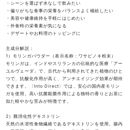
・シーンを選ばず水なしで飲みたい
・偏りがちな食事の栄養をバランスよく補給したい
・美容や健康維持を手軽にはじめたい
・外食時の栄養素が気になる
・デザートやお料理のトッピングに
主成分解説：
1）モリンガパウダー（表示名称：ワサビノキ粉末）
モリンガは、インドやスリランカの伝統的な医療「アー
ユルヴェーダ」で、古代から利用されてきた植物のひと
つで、抗酸化作用が高く、アンチエイジング効果が期待
できます。〈Into Direct〉では、安心の国内産モリン
ガを使用。高い抗菌殺菌作用による独特の香りとお茶に
似た軽やかな苦みが特徴です。
2）難消化性デキストリン
天然の水溶性食物繊維であるデキストリンを使用。腸内