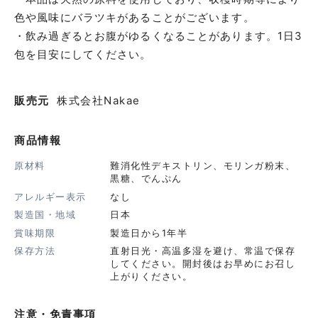
色や風味にバラツキがあることがございます。
・飲み過ぎるとお腹がゆるくなることがあります。1日3
包を目安にしてください。
販売元
株式会社Nakae
商品情報
原材料
難消化性デキストリン、モリンガ粉末、
黒糖、でんぷん
アレルギー表示
なし
製造国・地域
日本
賞味期限
製造日から1年半
保存方法
直射日光・高温多湿を避け、常温で保存
してください。開封後はお早めにお召し
上がりください。
注意・免責事項