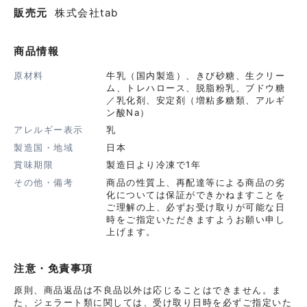
販売元
株式会社tab
商品情報
原材料
⽜乳（国内製造）、きび砂糖、⽣クリー
ム、トレハロース、脱脂粉乳、ブドウ糖
／乳化剤、安定剤（増粘多糖類、アルギ
ン酸Na）
アレルギー表示
乳
製造国・地域
日本
賞味期限
製造日より冷凍で1年
その他・備考
商品の性質上、再配達等による商品の劣
化については保証ができかねますことを
ご理解の上、必ずお受け取りが可能な日
時をご指定いただきますようお願い申し
上げます。
注意・免責事項
原則、商品返品は不良品以外は応じることはできません。ま
た、ジェラート類に関しては、受け取り日時を必ずご指定いた