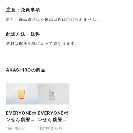
注意・免責事項
原則、商品返品は不良品以外は応じられません。
配送方法・送料
送料は配送地域によって異なります。
AKASHIRO
の商品
EVERYONEポ
EVERYONEポ
ンせん 能登産
ンせん 能登産
（玄米スナッ
（玄米スナッ
1箱(100袋入り)
1箱(8袋入り)
ク）8枚入り
ク）60g