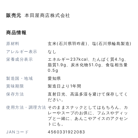
販売元
本田屋商店株式会社
商品情報
原材料
玄米(石川県羽咋産)、塩(石川県輪島製造)
アレルギー表示
なし
栄養成分表示
エネルギー237kcal、たんぱく質4.1g、
脂質1.9g、炭水化物51.0g、食塩相当量
0.5g
製造国・地域
愛知県
賞味期限
製造日より1年間
保存方法
直射日光、高温多湿を避けて保存してく
ださい。
使用方法・調理方法
そのままスナックとしてはもちろん、カ
レーやスープのお供に、フムスやディッ
プと一緒に、あんこやアイスのアクセン
トにも。
JANコード
4560331922083