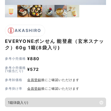
AKASHIRO
EVERYONEポンせん 能登産（玄米スナッ
ク）60g
1箱(8袋入り)
¥
880
参考小売価格
参考小売価格
¥
572
(1個当たり)
参考卸価格
会員登録
後にご確認いただけます
参考掛け率
会員登録
後にご確認いただけます