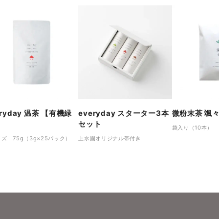
eryday 温茶 【有機緑
everyday スターター3本
微粉末茶 颯
】
セット
袋入り（10本）
ズ 75g（3g×25パック）
上水園オリジナル帯付き