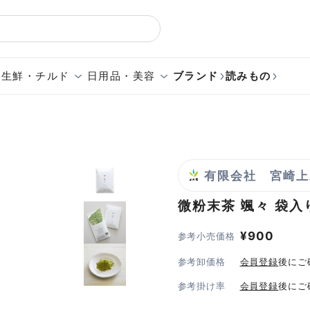
生鮮・チルド
日用品・美容
ブランド
読みもの
有限会社 宮崎上
微粉末茶 颯々
袋入
¥
900
参考小売価格
参考卸価格
会員登録
後にご
参考掛け率
会員登録
後にご