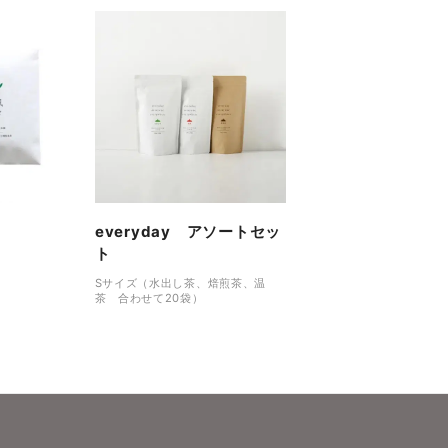
々
everyday アソートセッ
ト
Sサイズ（水出し茶、焙煎茶、温
茶 合わせて20袋）