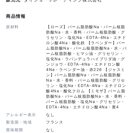
商品情報
原材料
【ローズ】パーム脂肪酸Na・パーム核脂
肪酸Na・水・香料・パーム核脂肪酸・グ
リセリン・塩化Na・EDTA-4Na・エチド
ロン酸4Na・酸化鉄 【ラベンダー】パー
ム脂肪酸Na・パーム核脂肪酸Na・水・パ
ーム核脂肪酸・ヒマシ油・グリセリン・
塩化Na・ラバンデュラハイブリダ油・グ
ンジョウ・EDTA-4Na・エチドロン酸
4Na・ラベンダー油・赤226 【ジャスミ
ン】パーム脂肪酸Na・パーム核脂肪酸
Na・水・香料・パーム核脂肪酸・グリセ
リン・塩化Na・EDTA-4Na・エチドロン
酸4Na・酸化クロム 【ミモザ】パーム脂
肪酸Na・パーム核脂肪酸Na・水・香料・
パーム核脂肪酸・塩化Na・グリセリン・
EDTA-4Na・エチドロン酸4Na・黄4
アレルギー表示
なし
製造国・地域
フランス
賞味期限
なし