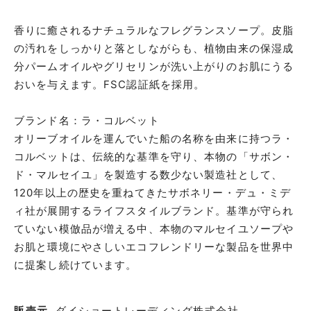
香りに癒されるナチュラルなフレグランスソープ。皮脂
の汚れをしっかりと落としながらも、植物由来の保湿成
分パームオイルやグリセリンが洗い上がりのお肌にうる
おいを与えます。FSC認証紙を採用。
ブランド名：ラ・コルベット
オリーブオイルを運んでいた船の名称を由来に持つラ・
コルベットは、伝統的な基準を守り、本物の「サボン・
ド・マルセイユ」を製造する数少ない製造社として、
120年以上の歴史を重ねてきたサボネリー・デュ・ミデ
ィ社が展開するライフスタイルブランド。基準が守られ
ていない模倣品が増える中、本物のマルセイユソープや
お肌と環境にやさしいエコフレンドリーな製品を世界中
に提案し続けています。
販売元
ダイショートレーディング株式会社