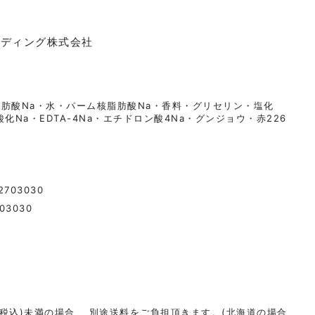
ーディング株式会社
肪酸Na・水・パーム核脂肪酸Na・香料・グリセリン・塩化
酸化Na・EDTA-4Na・エチドロン酸4Na・グンジョウ・赤226
ス
2703030
03030
円(税込)未満の場合、 別途送料をご負担頂きます。(北海道の場合