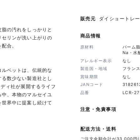
販売元
ダイショートレ
皮脂の汚れをしっかりと
商品情報
リセリンが洗い上がりの
を配合。
原材料
パーム脂
Na・水
アレルギー表示
なし
製造国・地域
フラン
コルベットは、伝統的な
賞味期限
なし
する数少ない製造社とし
JANコード
318261
ミディ社が展開するライフ
品番
LCR-27
る中、本物のマルセイユ
を世界中に提案し続けて
注意・免責事項
配送方法・送料
ご注文金額合計が33,000