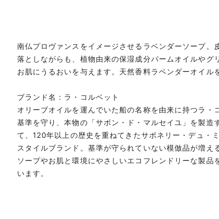
南仏プロヴァンスをイメージさせるラベンダーソープ。
落としながらも、植物由来の保湿成分パームオイルやグ
お肌にうるおいを与えます。天然香料ラベンダーオイル
ブランド名：ラ・コルベット
オリーブオイルを運んでいた船の名称を由来に持つラ・
基準を守り、本物の「サボン・ド・マルセイユ」を製造
て、120年以上の歴史を重ねてきたサボネリー・デュ・
スタイルブランド。基準が守られていない模倣品が増え
ソープやお肌と環境にやさしいエコフレンドリーな製品
います。