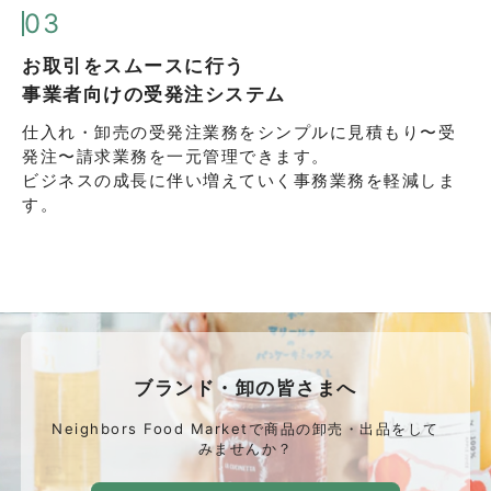
03
お取引をスムースに行う
事業者向けの受発注システム
仕入れ・卸売の受発注業務をシンプルに
見積もり〜受
発注〜請求業務を一元管理できます。
ビジネスの成長に伴い増えていく事務業務を軽減しま
す。
ブランド・卸の皆さまへ
Neighbors Food Marketで商品の卸売・出品をして
みませんか？