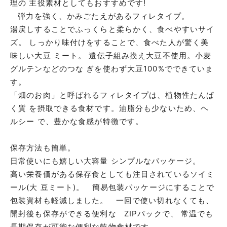
理の 主役素材としてもおすすめです!
弾力を強く、かみごたえがあるフィレタイプ。
湯戻しすることでふっくらと柔らかく、食べやすいサイ
ズ。 しっかり味付けをすることで、食べた人が驚く美
味しい大豆 ミート。 遺伝子組み換え大豆不使用。小麦
グルテンなどのつな ぎを使わず大豆100%でできていま
す。
「畑のお肉」と呼ばれるフィレタイプは、植物性たんぱ
く質 を摂取できる食材です。油脂分も少ないため、ヘ
ルシー で、豊かな食感が特徴です。
保存方法も簡単。
日常使いにも嬉しい大容量 シンプルなパッケージ。
高い栄養価がある保存食としても注目されているソイミ
ール(大 豆ミート)。 簡易包装パッケージにすることで
包装資材も軽減しました。 一回で使い切れなくても、
開封後も保存ができる便利な ZIPパックで、 常温でも