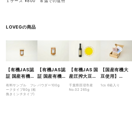
１ケース ¥800 常温での送付
LOVEG
の商品
【有機JAS認
【有機JAS認
【有機JAS 国
【国産有機大
証 国産有機大
証 国産有機大
産圧搾大豆
豆使用】
豆使用】ラベ
豆使用】ラベ
油】オーガニ
LOVEG 手前味
有料サンプル フレ
パウダー100g
千葉県匝瑳市産
1cs 6箱入り
ジ オーガニッ
ジ オーガニッ
ック ソイビー
噌作りキット
ークタイプ80g (粗
No.02 265g
挽きミンチタイプ)
ク ソイミール
ク ソイミール
ンオイル No.2
出来上がり
フレーク（粗
パウダー
千葉県匝瑳
2kg
挽きミンチタ
100g/270g/5
イプ）
00g
80g/360g/1
000g