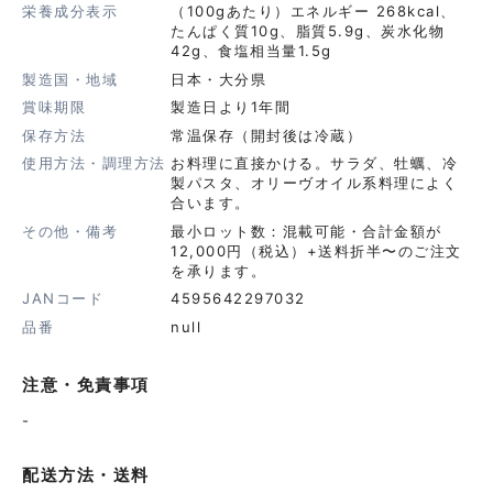
栄養成分表示
（100gあたり）エネルギー 268kcal、
たんぱく質10g、脂質5.9g、炭水化物
42g、食塩相当量1.5g
製造国・地域
日本・大分県
賞味期限
製造日より1年間
保存方法
常温保存（開封後は冷蔵）
使用方法・調理方法
お料理に直接かける。サラダ、牡蠣、冷
製パスタ、オリーヴオイル系料理によく
合います。
その他・備考
最小ロット数：混載可能・合計金額が
12,000円（税込）+送料折半〜のご注文
を承ります。
JANコード
4595642297032
品番
null
注意・免責事項
-
配送方法・送料