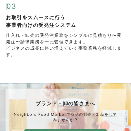
03
お取引をスムースに行う
事業者向けの受発注システム
仕入れ・卸売の受発注業務をシンプルに
見積もり〜受
発注〜請求業務を一元管理できます。
ビジネスの成長に伴い増えていく事務業務を軽減しま
す。
ブランド・卸の皆さまへ
Neighbors Food Marketで商品の卸売・出品をして
みませんか？