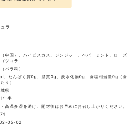
ミュラ
シ（中国）、ハイビスカス、ジンジャー、ペパーミント、ローズ
、ゴツコラ
シ（バラ科）
cal、たんぱく質0g、脂質0g、炭水化物0g、食塩相当量0g（食
当たり）
宮城県
1年半
光・高温多湿を避け、開封後はお早めにお召し上がりください。
74
02-05-02