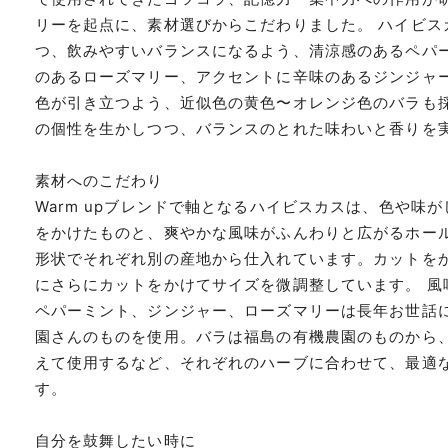
リーを起点に、素材選びからこだわりました。 ハイビス
つ、飲みやすいバランスになるよう、清涼感のあるペパ
のあるローズマリー、アクセントに辛味のあるジンジャ
色が引き立つよう、近似色の黄色〜オレンジ色のバラも
の個性を生かしつつ、バランスのとれた味わいと香りを
素材へのこだわり
Warm upブレンドで軸となるハイビスカスは、色や味
をかけたものと、爽やかな風味がふんわりと広がるホー
形状でそれぞれ別の産地から仕入れています。カットを
にさらにカットをかけてサイズを微調整しています。 風
ペパーミント、ジンジャー、ローズマリーは長年お世話
園さんのものを使用。バラは福島の有機農園のものから
えて使用するなど、それぞれのハーブに合わせて、最適
す。
自分を鼓舞したい時に