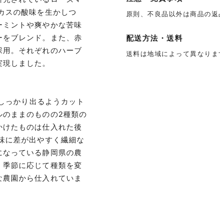
カスの酸味を生かしつ
原則、不良品以外は商品の返
ーミントや爽やかな苦味
ーをブレンド。また、赤
配送方法・送料
採用。それぞれのハーブ
送料は地域によって異なりま
実現しました。
がしっかり出るようカット
ルのままのものの2種類の
かけたものは仕入れた後
味に差が出やすく繊細な
になっている静岡県の農
、季節に応じて種類を変
な農園から仕入れていま