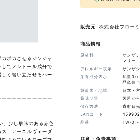
販売元
株式会社フロー
商品情報
原材料
サンザ
ポカポカさせるジンジャ
マリー
そしてメントール成分で
アレルギー表示
サンザ
優しく奮い立たせるハー
栄養成分表示
熱量0k
品単位
製造国・地域
日本・
賞味期限
製造から
ーーーーーーーーーーー
保存方法
直射日
JANコード
459902
品番
TW-01-
しい、少し酸味のある赤色
カス、アーユルヴェーダ
注意・免責事項
研究されているローズマ