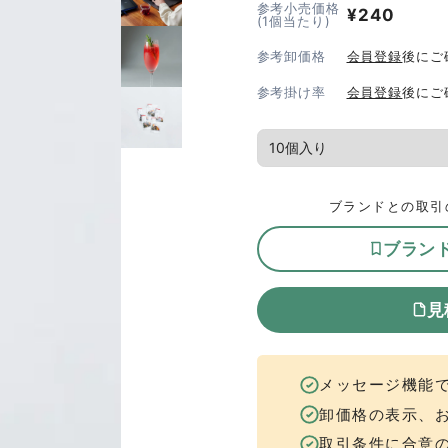
参考小売価格
¥
240
(1個当たり)
参考卸価格
会員登録
後にご
参考掛け率
会員登録
後にご
ブランドとの取引
ブラン
見
メッセージ機能
卸価格の表示、
取引条件に合意