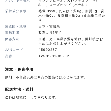
アレルギー表示
オレンジピール、カレンデュラ（キク
科）、ローズヒップ（バラ科）
栄養成分表示
熱量0kcal、たんぱく質0g、脂質0g、炭
水化物0g、食塩相当量0g（食品単位当た
り）
製造国・地域
日本・宮城県
賞味期限
製造より1年半
保存方法
直射日光・高温多湿を避け、開封後はお
早めにお召し上がりください。
JANコード
45990267
品番
TW-01-01-05-02
注意・免責事項
原則、不良品以外は商品の返品には応じかねます。
配送方法・送料
送料は地域によって異なります。