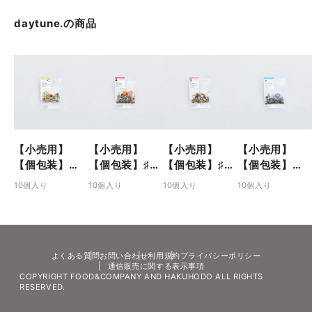
daytune.
の商品
【小売用】
【小売用】
【小売用】
【小売用】
【個包装】＜
【個包装】♯
【個包装】♯
【個包装】♭
Turn on はじ
Warm up 高め
Cheer up 前向
Cool down 冷
10個入り
10個入り
10個入り
10個入り
めるためのブ
るためのブレ
きになるため
静になるため
レンドハーブ
ンドハーブテ
のブレンドハ
のブレンドハ
ティー（個包
ィー（個包装
ーブティー
ーブティー
装入ティーバ
入ティーバッ
（個包装入テ
（個包装入テ
ッグ）┃クラ
グ）┃クラフ
ィーバッグ）
ィーバッグ）
よくある質問
お問い合わせ
利用規約
プライバシーポリシー
通信販売に関する表示事項
フトハーブテ
トハーブティ
┃クラフトハ
┃クラフトハ
COPYRIGHT FOOD&COMPANY AND HAKUHODO ALL RIGHTS
ィー・ノンカ
ー・ノンカフ
ーブティー・
ーブティー・
RESERVED.
フェイン
ェイン
ノンカフェイ
ノンカフェイ