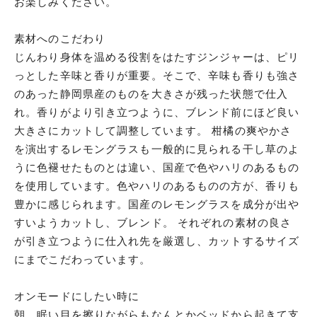
お楽しみください。
素材へのこだわり
じんわり身体を温める役割をはたすジンジャーは、ピリ
っとした辛味と香りが重要。そこで、辛味も香りも強さ
のあった静岡県産のものを大きさが残った状態で仕入
れ。香りがより引き立つように、ブレンド前にほど良い
大きさにカットして調整しています。 柑橘の爽やかさ
を演出するレモングラスも一般的に見られる干し草のよ
うに色褪せたものとは違い、国産で色やハリのあるもの
を使用しています。色やハリのあるものの方が、香りも
豊かに感じられます。国産のレモングラスを成分が出や
すいようカットし、ブレンド。 それぞれの素材の良さ
が引き立つように仕入れ先を厳選し、カットするサイズ
にまでこだわっています。
オンモードにしたい時に
朝、眠い目を擦りながらもなんとかベッドから起きて支