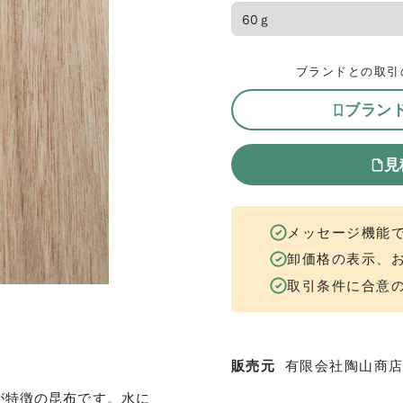
ブランドとの取引
ブラン
見
メッセージ機能
卸価格の表示、
取引条件に合意
販売元
有限会社陶山商
が特徴の昆布です。水に