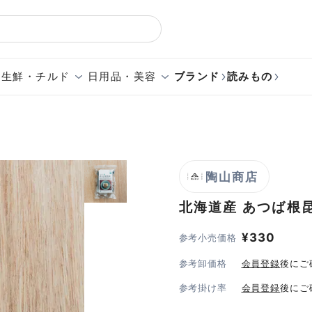
生鮮・チルド
日用品・美容
ブランド
読みもの
陶山商店
北海道産 あつば根
¥
330
参考小売価格
参考卸価格
会員登録
後にご
参考掛け率
会員登録
後にご