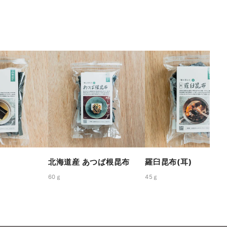
北海道産 あつば根昆布
羅臼昆布(耳)
60ｇ
45ｇ