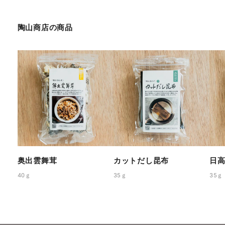
陶山商店
の商品
奥出雲舞茸
カットだし昆布
日
40ｇ
35ｇ
35ｇ