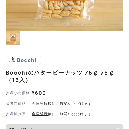
Bocchi
Bocchiのバターピーナッツ 75ｇ
75ｇ
（15入）
¥
600
参考小売価格
参考卸価格
会員登録
後にご確認いただけます
参考掛け率
会員登録
後にご確認いただけます