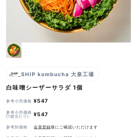
_SHIP kombucha 大泉工場
白味噌シーザーサラダ
1個
¥
547
参考小売価格
参考小売価格
¥
547
(1個当たり)
参考卸価格
会員登録
後にご確認いただけます