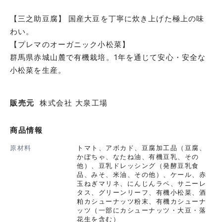
【三之助豆腐】 国産大豆を丁寧に炊き上げた極上の味
わい。
【プレマのオーガニック小松菜】
群馬県赤城山麓で有機栽培。1年を通じて安心・安全な
販売元
株式会社 大泉工場
商品情報
原材料
トマト、アボカド、豆腐加工品（豆腐、
かぼちゃ、なたね油、有機豆乳、その
他）、豆乳ドレッシング（発酵豆乳食
品、みそ、米油、その他）、ケール、赤
玉ねぎマリネ、にんじんラペ、サニーレ
タス、グリーンリーフ、有機小松菜、酒
粕カシューナッツ粉末、有機カシューナ
ッツ（一部にカシューナッツ・大豆・落
花生を含む）