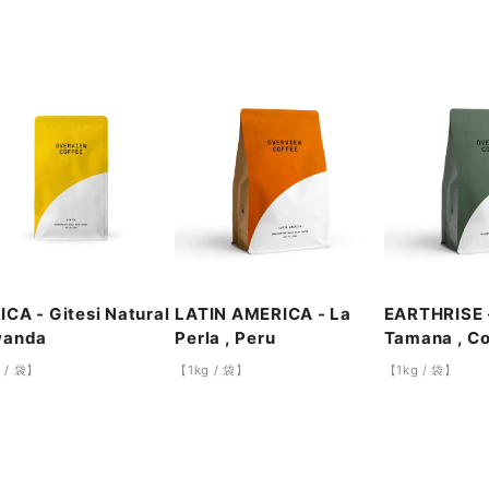
ICA - Gitesi Natural
LATIN AMERICA - La
EARTHRISE 
wanda
Perla , Peru
Tamana , C
 / 袋】
【1kg / 袋】
【1kg / 袋】