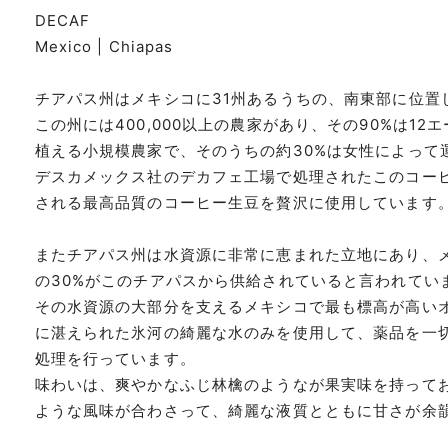
DECAF
Mexico | Chiapas
チアパス州はメキシコに31州あるうちの、南東部に位置
この州には400,000以上の農家があり、その90%は1
植える小規模農家で、そのうちの約30%は女性によって
デスカメックス社のデカフェ工場で処理されたこのコー
される最高品質のコーヒー生豆を贅沢に使用しています
またチアパス州は水資源に非常に恵まれた立地にあり、
の30%がこのチアパスから供給されていると言われてい
その水資源の大部分を支えるメキシコで最も標高が高い
に湛えられた氷河の綺麗な水のみを使用して、薬品を一
処理を行っています。
味わいは、爽やかなふじ林檎のようなが果実味を持って
ような風味が合わさって、綺麗な液質とともに甘さが余