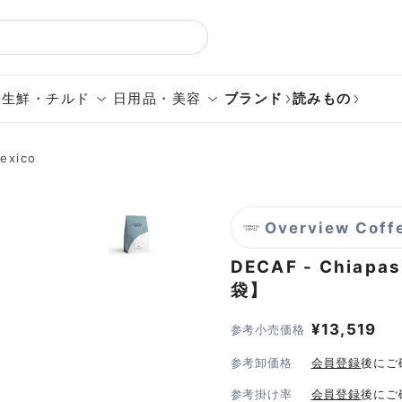
生鮮・チルド
日用品・美容
ブランド
読みもの
exico
Overview Coff
DECAF - Chiapas
袋】
¥
13,519
参考小売価格
参考卸価格
会員登録
後にご
参考掛け率
会員登録
後にご