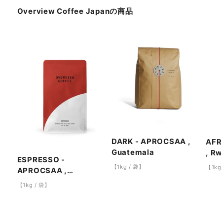
Overview Coffee Japan
の商品
DARK - APROCSAA ,
AFR
Guatemala
, R
ESPRESSO -
【1kg / 袋】
【1kg
APROCSAA ,
Guatemala
【1kg / 袋】