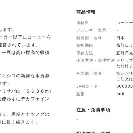
商品情報
原材料
コーヒー
します。
アレルギー表示
-
2エーカー以下にコーヒーを
製造国・地域
日本
運営されています。
賞味期限
焙煎日よ
ヒー豆は高い標高で収穫
保存方法
直射日
。
使用方法・調理方法
ドリッ
ただけ
その他・備考
挽いた
メキシコの新鮮な水資源
ご注文
ます。
JANコード
00000
オリサバ山（５６３６m）
品番
null
切使わずにデカフェイン
注意・免責事項
おり、黒糖とナツメグの
-
韻に長く続きます。