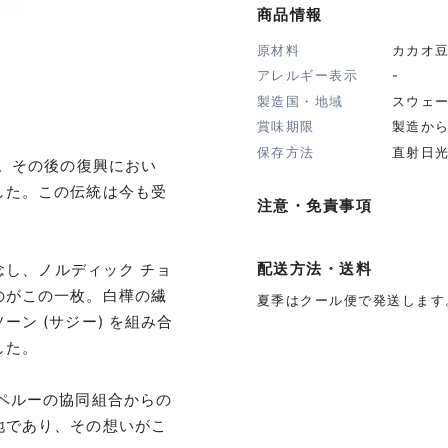
商品情報
原材料
カカオ
アレルギー表示
-
製造国・地域
スウェ
賞味期限
製造から
保存方法
直射日
た。その後の復興におい
した。この伝統は今も受
注意・免責事項
。
配送方法・送料
念し、ノルディック チョ
のがこの一枚。白樺の繊
夏季はクール便で発送します
ン (サジー) を組み合
した。
ペルーの協同組合からの
地であり、その想いがこ