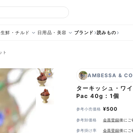
生鮮・チルド
日用品・美容
ブランド
読みもの
ット
AMBESSA & C
ターキッシュ・ワイ
Pac 40g：1個
¥
500
参考小売価格
参考卸価格
会員登録
後にご
参考掛け率
会員登録
後にご