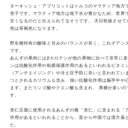
ターキッシュ・アプリコットはトルコのマラティア地方
杏子です。マラティア地方は地下水が豊かなため、世界
甘くなるのだと伝えられてるそうです。 天日乾燥させて
色は茶褐色になります。
野生種特有の酸味と甘みのバランスが良く。これぞアン
です。
あんずの果肉にはβカロテンが他の果物に比べて非常に多
ンは抗酸化作用や粘膜保護作用のあるといわれるビタミ
（アンチエイジング）や冷え症予防に良いと言われていま
つとされるカリウムも含み、強い抗酸化作用は脳卒中や
ます。またリンゴ酸やクエン酸も含まれ、 果糖が多いの
す。
杏仁豆腐に使用されるあんずの種「杏仁」に含まれる「
作用があるといわれることから、昔から中国では漢方薬
た。