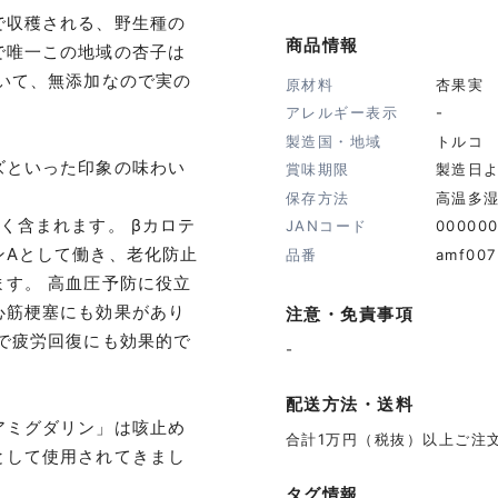
で収穫される、野生種の
商品情報
で唯一この地域の杏子は
いて、無添加なので実の
原材料
杏果実
アレルギー表示
-
製造国・地域
トルコ
ズといった印象の味わい
賞味期限
製造日
保存方法
高温多
く含まれます。 βカロテ
JANコード
00000
ンAとして働き、老化防止
品番
amf00
す。 高血圧予防に役立
心筋梗塞にも効果があり
注意・免責事項
で疲労回復にも効果的で
-
配送方法・送料
アミグダリン」は咳止め
合計1万円（税抜）以上ご注
として使用されてきまし
タグ情報